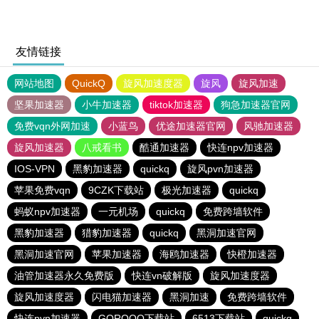
友情链接
网站地图
QuickQ
旋风加速度器
旋风
旋风加速
坚果加速器
小牛加速器
tiktok加速器
狗急加速器官网
免费vqn外网加速
小蓝鸟
优途加速器官网
风驰加速器
旋风加速器
八戒看书
酷通加速器
快连npv加速器
IOS-VPN
黑豹加速器
quickq
旋风pvn加速器
苹果免费vqn
9CZK下载站
极光加速器
quickq
蚂蚁npv加速器
一元机场
quickq
免费跨墙软件
黑豹加速器
猎豹加速器
quickq
黑洞加速官网
黑洞加速官网
苹果加速器
海鸥加速器
快橙加速器
油管加速器永久免费版
快连vn破解版
旋风加速度器
旋风加速度器
闪电猫加速器
黑洞加速
免费跨墙软件
快连pvn加速器
GOROOO下载站
6513下载站
quickq