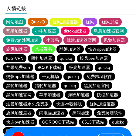
友情链接
网站地图
QuickQ
旋风加速度器
旋风
旋风加速
坚果加速器
小牛加速器
tiktok加速器
狗急加速器官网
免费vqn外网加速
小蓝鸟
优途加速器官网
风驰加速器
旋风加速器
八戒看书
酷通加速器
快连npv加速器
IOS-VPN
黑豹加速器
quickq
旋风pvn加速器
苹果免费vqn
9CZK下载站
极光加速器
quickq
蚂蚁npv加速器
一元机场
quickq
免费跨墙软件
黑豹加速器
猎豹加速器
quickq
黑洞加速官网
黑洞加速官网
苹果加速器
海鸥加速器
快橙加速器
油管加速器永久免费版
快连vn破解版
旋风加速度器
旋风加速度器
闪电猫加速器
黑洞加速
免费跨墙软件
快连pvn加速器
GOROOO下载站
6513下载站
quickq
酷通vp加速器