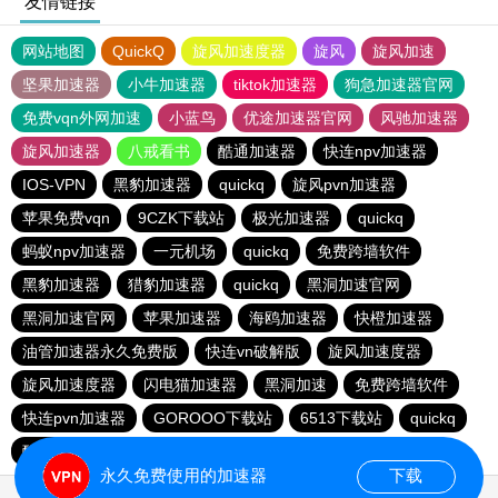
友情链接
网站地图
QuickQ
旋风加速度器
旋风
旋风加速
坚果加速器
小牛加速器
tiktok加速器
狗急加速器官网
免费vqn外网加速
小蓝鸟
优途加速器官网
风驰加速器
旋风加速器
八戒看书
酷通加速器
快连npv加速器
IOS-VPN
黑豹加速器
quickq
旋风pvn加速器
苹果免费vqn
9CZK下载站
极光加速器
quickq
蚂蚁npv加速器
一元机场
quickq
免费跨墙软件
黑豹加速器
猎豹加速器
quickq
黑洞加速官网
黑洞加速官网
苹果加速器
海鸥加速器
快橙加速器
油管加速器永久免费版
快连vn破解版
旋风加速度器
旋风加速度器
闪电猫加速器
黑洞加速
免费跨墙软件
快连pvn加速器
GOROOO下载站
6513下载站
quickq
酷通vp加速器
永久免费使用的加速器
下载