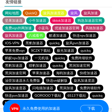
友情链接
网站地图
QuickQ
旋风加速度器
旋风
旋风加速
坚果加速器
小牛加速器
tiktok加速器
狗急加速器官网
免费vqn外网加速
小蓝鸟
优途加速器官网
风驰加速器
旋风加速器
八戒看书
酷通加速器
快连npv加速器
IOS-VPN
黑豹加速器
quickq
旋风pvn加速器
苹果免费vqn
9CZK下载站
极光加速器
quickq
蚂蚁npv加速器
一元机场
quickq
免费跨墙软件
黑豹加速器
猎豹加速器
quickq
黑洞加速官网
黑洞加速官网
苹果加速器
海鸥加速器
快橙加速器
油管加速器永久免费版
快连vn破解版
旋风加速度器
旋风加速度器
闪电猫加速器
黑洞加速
免费跨墙软件
快连pvn加速器
GOROOO下载站
6513下载站
quickq
酷通vp加速器
永久免费使用的加速器
下载