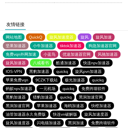
友情链接
网站地图
QuickQ
旋风加速度器
旋风
旋风加速
坚果加速器
小牛加速器
tiktok加速器
狗急加速器官网
免费vqn外网加速
小蓝鸟
优途加速器官网
风驰加速器
旋风加速器
八戒看书
酷通加速器
快连npv加速器
IOS-VPN
黑豹加速器
quickq
旋风pvn加速器
苹果免费vqn
9CZK下载站
极光加速器
quickq
蚂蚁npv加速器
一元机场
quickq
免费跨墙软件
黑豹加速器
猎豹加速器
quickq
黑洞加速官网
黑洞加速官网
苹果加速器
海鸥加速器
快橙加速器
油管加速器永久免费版
快连vn破解版
旋风加速度器
旋风加速度器
闪电猫加速器
黑洞加速
免费跨墙软件