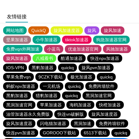
友情链接
网站地图
QuickQ
旋风加速度器
旋风
旋风加速
坚果加速器
小牛加速器
tiktok加速器
狗急加速器官网
免费vqn外网加速
小蓝鸟
优途加速器官网
风驰加速器
旋风加速器
八戒看书
酷通加速器
快连npv加速器
IOS-VPN
黑豹加速器
quickq
旋风pvn加速器
苹果免费vqn
9CZK下载站
极光加速器
quickq
蚂蚁npv加速器
一元机场
quickq
免费跨墙软件
黑豹加速器
猎豹加速器
quickq
黑洞加速官网
黑洞加速官网
苹果加速器
海鸥加速器
快橙加速器
油管加速器永久免费版
快连vn破解版
旋风加速度器
旋风加速度器
闪电猫加速器
黑洞加速
免费跨墙软件
快连pvn加速器
GOROOO下载站
6513下载站
quickq