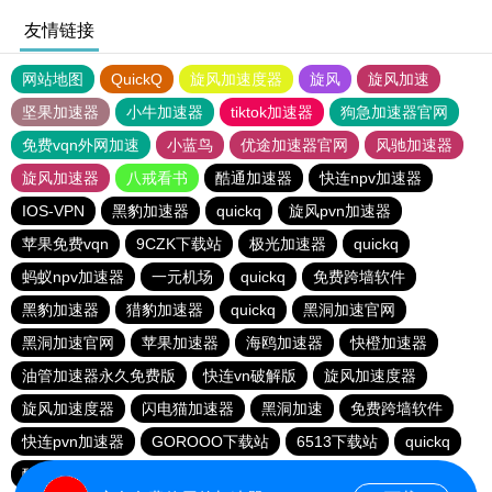
友情链接
网站地图
QuickQ
旋风加速度器
旋风
旋风加速
坚果加速器
小牛加速器
tiktok加速器
狗急加速器官网
免费vqn外网加速
小蓝鸟
优途加速器官网
风驰加速器
旋风加速器
八戒看书
酷通加速器
快连npv加速器
IOS-VPN
黑豹加速器
quickq
旋风pvn加速器
苹果免费vqn
9CZK下载站
极光加速器
quickq
蚂蚁npv加速器
一元机场
quickq
免费跨墙软件
黑豹加速器
猎豹加速器
quickq
黑洞加速官网
黑洞加速官网
苹果加速器
海鸥加速器
快橙加速器
油管加速器永久免费版
快连vn破解版
旋风加速度器
旋风加速度器
闪电猫加速器
黑洞加速
免费跨墙软件
快连pvn加速器
GOROOO下载站
6513下载站
quickq
酷通vp加速器