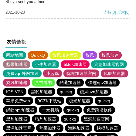
Shriya sent you a frien
2021-10-23
支持
[0]
反对
[0]
友情链接
网站地图
QuickQ
旋风加速度器
旋风
旋风加速
坚果加速器
小牛加速器
tiktok加速器
狗急加速器官网
免费vqn外网加速
小蓝鸟
优途加速器官网
风驰加速器
旋风加速器
八戒看书
酷通加速器
快连npv加速器
IOS-VPN
黑豹加速器
quickq
旋风pvn加速器
苹果免费vqn
9CZK下载站
极光加速器
quickq
蚂蚁npv加速器
一元机场
quickq
免费跨墙软件
黑豹加速器
猎豹加速器
quickq
黑洞加速官网
黑洞加速官网
苹果加速器
海鸥加速器
快橙加速器