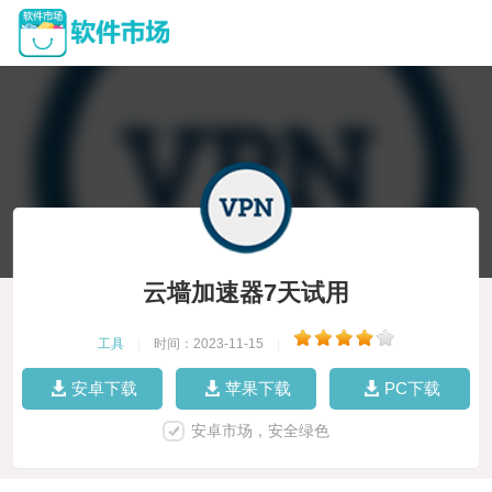
云墙加速器7天试用
工具
|
时间：2023-11-15
|
安卓下载
苹果下载
PC下载
安卓市场，安全绿色