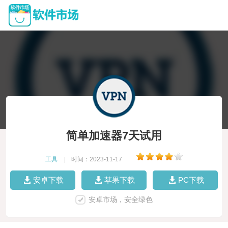
简单加速器7天试用
工具
|
时间：2023-11-17
|
安卓下载
苹果下载
PC下载
安卓市场，安全绿色